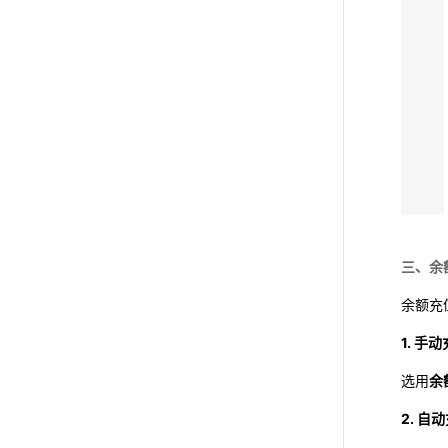
三、余
余额充
1. 手
选用
余
2. 自