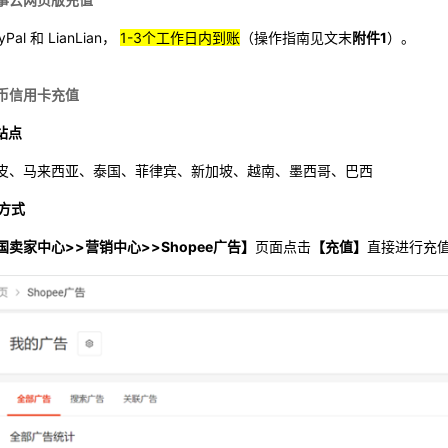
Pal 和 LianLian， 
1-
3个工作日内到账
（操作指南见文末
附件1
）。
币信用卡充值
用站点
皮、马来西亚、泰国、菲律宾、新加坡、越南、墨西哥、巴西
值方式
国卖家中心>>营销中心>>Shopee广告】
页面点击
【充值】
直接进行充