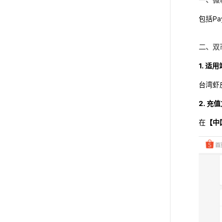
包括Pay
二、双
1. 适
台湾虾
2. 充
在
【中