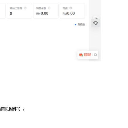
指南见
附件1）
。