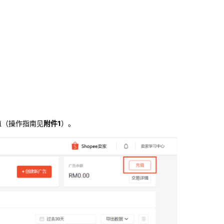
值（操作指南见
附件1
）。