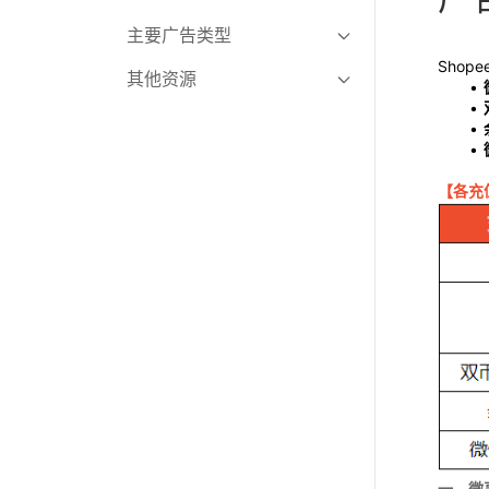
型）
主要广告类型
Shop
其他资源
全站推广（GMV Max）
商品搜索广告
直播课程集锦
关联广告
【各充
店铺广告
首页品牌广告（横幅广告）
一键推广
直播广告（新功能）
新版广告后台
一、微