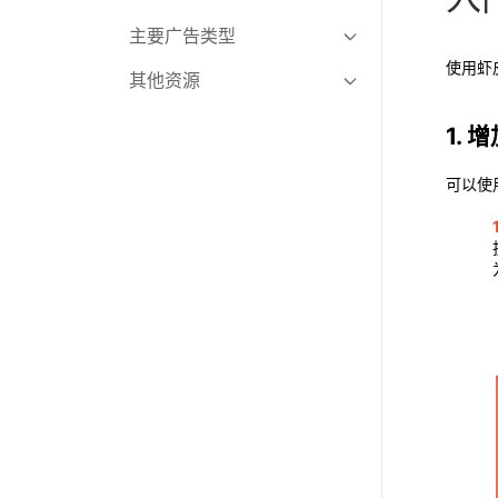
型）
主要广告类型
使用虾
其他资源
全站推广（GMV Max）
商品搜索广告
直播课程集锦
1.
关联广告
可以使
店铺广告
首页品牌广告（横幅广告）
一键推广
直播广告（新功能）
新版广告后台